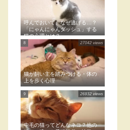
呼んでおいて、なぜ逃げる…？
「にゃんにゃんダッシュ」する
猫の心理とは？
27042 views
猫が飼い主を踏みつける・体の
上を歩く心理
26932 views
中毛の猫ってどんなネコ？他の