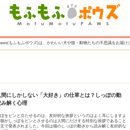
fu paws(もふもふポウズ)は、かわいい犬や猫・動物たちの不思議をお届
人間にしかしない「大好き」の仕草とは？しっぽの動
読み解く心理
っぽをピンと立たせるのは、友好的な挨拶というのはよく耳にしますよ
も猫がしっぽをピンとさせるのは人間にだけする特別な挨拶であること
論文で発表されました。今回は猫のしっぽの動きから読み解く友好的な