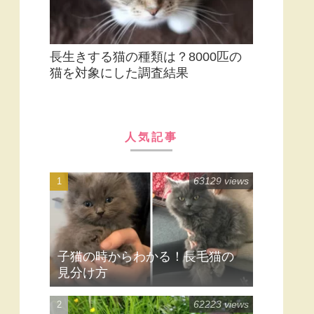
長生きする猫の種類は？8000匹の
猫を対象にした調査結果
人気記事
63129 views
子猫の時からわかる！長毛猫の
見分け方
62223 views