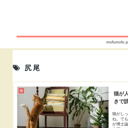
mofumo
尻尾
猫
猫が
きで
猫がし
ね。で
が博士