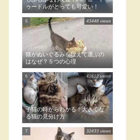
ゥードルがとっても可愛い！
43448 views
猫がぬいぐるみを咥えて運ぶの
はなぜ？５つの心理
41612 views
子猫の時からわかる！大きくな
る猫の見分け方
32433 views