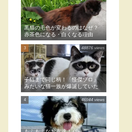
黒猫の毛色が変わるのはなぜ？
赤茶色になる・白くなる理由
48876 views
子猫まで同じ柄！「怪傑ゾロ」
みたいな猫一族が爆誕していた
46944 views
もふもふなお友達！バーニード