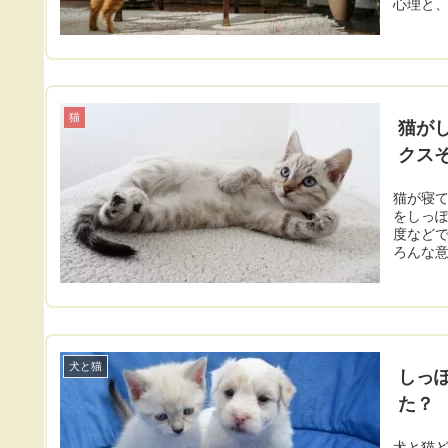
心理と、
猫
猫が
クス
猫が寝て
をしっ
度など
ろんな意
犬と猫
しっ
た？
犬と猫