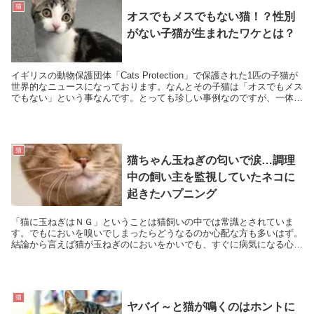
猫
オスでもメスでもない猫！？性別
がない子猫が生まれたワケとは？
イギリスの動物保護団体「Cats Protection」で保護された1匹の子猫が
世界的なニュースになっております。なんとその子猫は「オスでもメス
でもない」という事なんです。とっても珍しい事例なのですが、一体な
ぜ性別がない状態でこの子猫は生ま...
猫
猫ちゃん玉ねぎの匂いで涙…調理
中の飼い主を監視していたネコに
起きたハプニング
「猫に玉ねぎはＮＧ」ということは猫飼いの中では常識とされていま
す。でもにおいを嗅いでしまったらどうなるのか心配な方も多いはず。
結論から言えば猫が玉ねぎのにおいをかいでも、すぐに病気になる心配
はないのだそう。でも玉ねぎのにおいがするという事は...
猫
ヤバイ～と猫が鳴くのはホントに