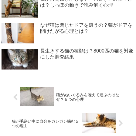
は？しっぽの動きで読み解く心理
なぜ猫は閉じたドアを嫌うの？猫がドアを
開けたがる心理とは？
長生きする猫の種類は？8000匹の猫を対象
にした調査結果
猫がぬいぐるみを咥えて運ぶのはな
ぜ？５つの心理
猫が毛繕い中に自分をガシガシ噛む５
つの理由