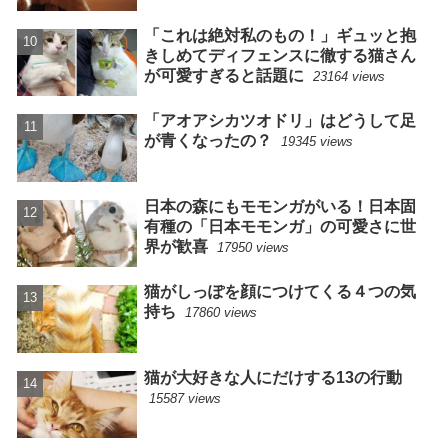
「これは絶対私のもの！」ギュッと抱
きしめてディフェンスに徹する猫さん
が可愛すぎると話題に
23164 views
「アオアシカツオドリ」はどうして足
が青くなったの？
19345 views
日本の森にもモモンガがいる！日本固
有種の「日本モモンガ」の可愛さに世
界が歓喜
17950 views
猫がしっぽを顔につけてくる４つの気
持ち
17860 views
猫が大好きな人にだけする13の行動
15587 views