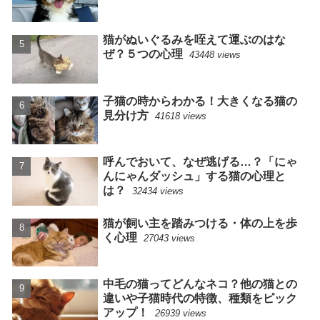
猫がぬいぐるみを咥えて運ぶのはな
ぜ？５つの心理
43448 views
子猫の時からわかる！大きくなる猫の
見分け方
41618 views
呼んでおいて、なぜ逃げる…？「にゃ
んにゃんダッシュ」する猫の心理と
は？
32434 views
猫が飼い主を踏みつける・体の上を歩
く心理
27043 views
中毛の猫ってどんなネコ？他の猫との
違いや子猫時代の特徴、種類をピック
アップ！
26939 views