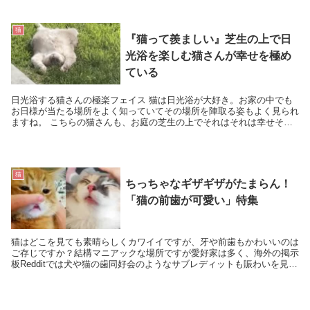
猫
『猫って羨ましい』芝生の上で日
光浴を楽しむ猫さんが幸せを極め
ている
日光浴する猫さんの極楽フェイス 猫は日光浴が大好き。お家の中でも
お日様が当たる場所をよく知っていてその場所を陣取る姿もよく見られ
ますね。 こちらの猫さんも、お庭の芝生の上でそれはそれは幸せそう
に日光浴を楽しんでいます。 ...
猫
ちっちゃなギザギザがたまらん！
「猫の前歯が可愛い」特集
猫はどこを見ても素晴らしくカワイイですが、牙や前歯もかわいいのは
ご存じですか？結構マニアックな場所ですが愛好家は多く、海外の掲示
板Redditでは犬や猫の歯同好会のようなサブレディットも賑わいを見せ
ています。 ヤングコーンのような猫の前歯...