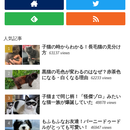
人気記事
子猫の時からわかる！長毛猫の見分け
方
63137 views
黒猫の毛色が変わるのはなぜ？赤茶色
になる・白くなる理由
62233 views
子猫まで同じ柄！「怪傑ゾロ」みたい
な猫一族が爆誕していた
48878 views
もふもふなお友達！バーニードゥード
ルがとっても可愛い！
46947 views