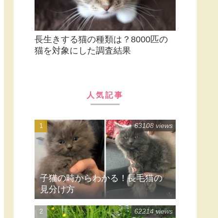
長生きする猫の種類は？8000匹の
猫を対象にした調査結果
人気記事
63108 views
子猫の時からわかる！長毛猫の
見分け方
62214 views