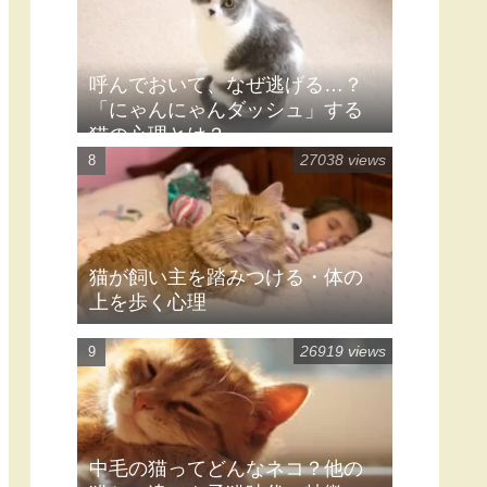
呼んでおいて、なぜ逃げる…？
「にゃんにゃんダッシュ」する
猫の心理とは？
27038 views
猫が飼い主を踏みつける・体の
上を歩く心理
26919 views
中毛の猫ってどんなネコ？他の