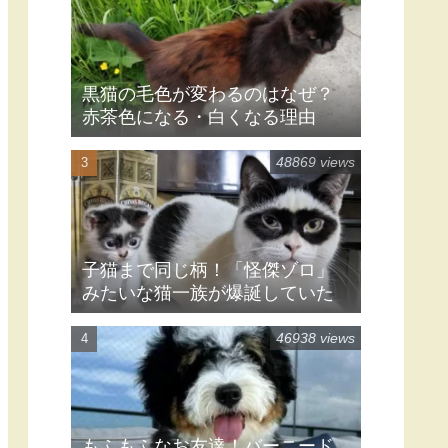
黒猫の毛色が変わるのはなぜ？
赤茶色になる・白くなる理由
48869 views
子猫まで同じ柄！「怪傑ゾロ」
みたいな猫一族が爆誕していた
46938 views
もふもふなお友達！バーニード