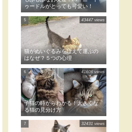
ゥードルがとっても可愛い！
43447 views
猫がぬいぐるみを咥えて運ぶの
はなぜ？５つの心理
41606 views
子猫の時からわかる！大きくな
る猫の見分け方
32431 views