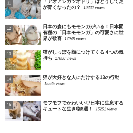
「アオアシカツオドリ」はどうして足
が青くなったの？
19332 views
日本の森にもモモンガがいる！日本固
有種の「日本モモンガ」の可愛さに世
界が歓喜
17948 views
猫がしっぽを顔につけてくる４つの気
持ち
17858 views
猫が大好きな人にだけする13の行動
15585 views
モフモフでかわいい♡日本に生息する
キュートな生き物8選！
15251 views