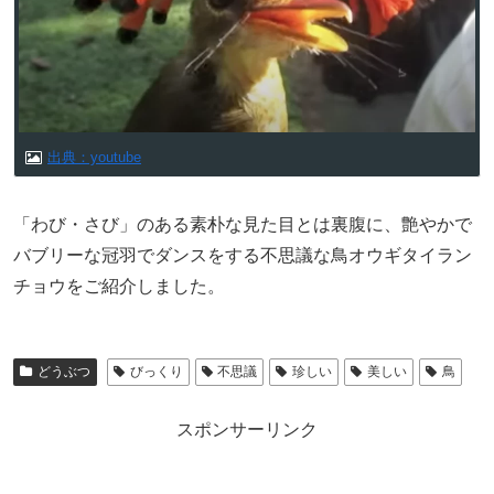
出典：youtube
「わび・さび」のある素朴な見た目とは裏腹に、艶やかで
バブリーな冠羽でダンスをする不思議な鳥オウギタイラン
チョウをご紹介しました。
どうぶつ
びっくり
不思議
珍しい
美しい
鳥
スポンサーリンク