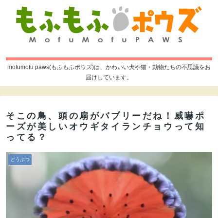
mofumofu paws(もふもふポウズ)は、かわいい犬や猫・動物たちの不思議をお
届けしています。
そこの鳥、頭の扇がバブリーだね！威嚇ポ
ーズが美しいオウギタイランチョウって知
ってる？
どうぶつ