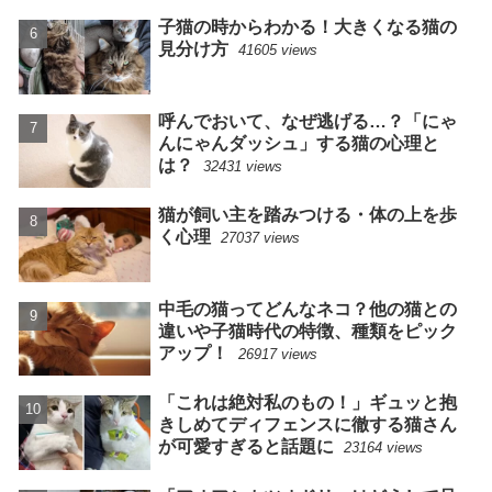
子猫の時からわかる！大きくなる猫の
見分け方
41605 views
呼んでおいて、なぜ逃げる…？「にゃ
んにゃんダッシュ」する猫の心理と
は？
32431 views
猫が飼い主を踏みつける・体の上を歩
く心理
27037 views
中毛の猫ってどんなネコ？他の猫との
違いや子猫時代の特徴、種類をピック
アップ！
26917 views
「これは絶対私のもの！」ギュッと抱
きしめてディフェンスに徹する猫さん
が可愛すぎると話題に
23164 views