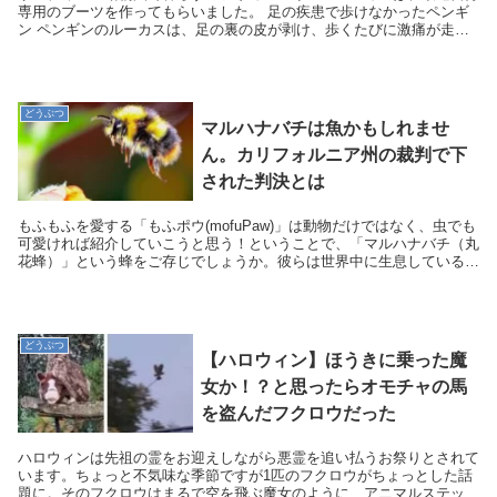
専用のブーツを作ってもらいました。 足の疾患で歩けなかったペンギ
ン ペンギンのルーカスは、足の裏の皮が剥け、歩くたびに激痛が走る
病気（バンブルフット）に苦しんでいました。バ...
どうぶつ
マルハナバチは魚かもしれませ
ん。カリフォルニア州の裁判で下
された判決とは
もふもふを愛する「もふポウ(mofuPaw)」は動物だけではなく、虫でも
可愛ければ紹介していこうと思う！ということで、「マルハナバチ（丸
花蜂）」という蜂をご存じでしょうか。彼らは世界中に生息しているミ
ツバチの仲間で、とってもフワフワで可愛ら...
どうぶつ
【ハロウィン】ほうきに乗った魔
女か！？と思ったらオモチャの馬
を盗んだフクロウだった
ハロウィンは先祖の霊をお迎えしながら悪霊を追い払うお祭りとされて
います。ちょっと不気味な季節ですが1匹のフクロウがちょっとした話
題に。そのフクロウはまるで空を飛ぶ魔女のように、アニマルステッキ