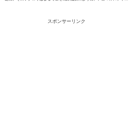
を持って飛び回っていました。 あれは何だ？魔女...
スポンサーリンク