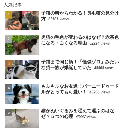
人気記事
子猫の時からわかる！長毛猫の見分け
方
63101 views
黒猫の毛色が変わるのはなぜ？赤茶色
になる・白くなる理由
62214 views
子猫まで同じ柄！「怪傑ゾロ」みたい
な猫一族が爆誕していた
48868 views
もふもふなお友達！バーニードゥード
ルがとっても可愛い！
46936 views
猫がぬいぐるみを咥えて運ぶのはな
ぜ？５つの心理
43447 views