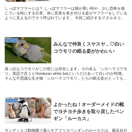
しっぽマフラーとは？ しっぽマフラーは猫が寒い時や、少し恐怖を感
じている時にする仕草。体に尻尾を巻き付ける姿がマフラーをしている
ように見えるのでそう呼ばれています。 今回ご紹介するマヌルネコさ
んも、もちろん猫と同じネコ科の生き物。な...
どうぶつ
みんなで仲良くスヤスヤ…♡白い
コウモリの眠る姿がかわいい
真っ白なコウモリがこの世には存在します。その名も「シロヘラコウモ
リ」英語で言うとHonduran white batというだけあって白いのが特徴。
そんな不思議な生き物「シロヘラコウモリ」たちの眠る姿がとってもキ
ュートだったのでご紹介します！...
どうぶつ
よかったね！オーダーメイドの靴
でヨチヨチ歩きを取り戻したペン
ギン「ルーカス」
サンディエゴ動物園で暮らすアフリカペンギンのルーカスは、最近自分