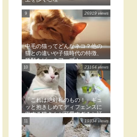
呼んでおいて、なぜ逃げる…？
「にゃんにゃんダッシュ」する
猫の心理とは？
27038 views
猫が飼い主を踏みつける・体の
上を歩く心理
26919 views
中毛の猫ってどんなネコ？他の