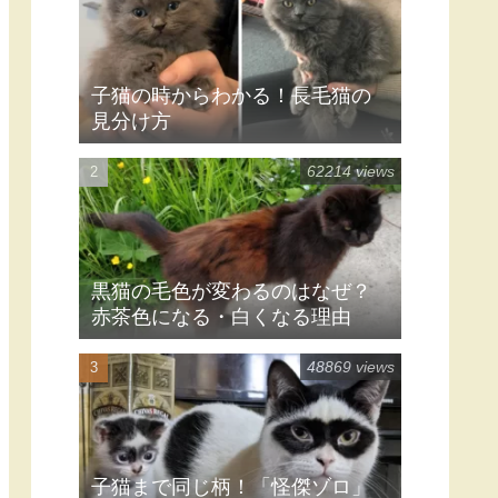
長生きする猫の種類は？8000匹の
猫を対象にした調査結果
人気記事
63108 views
子猫の時からわかる！長毛猫の
見分け方
62214 views