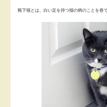
靴下猫の誕生に
白い靴下の猫
人間と暮らし
人と暮らす動
靴下猫の足はど
靴下猫の愛おし
靴下猫って何？
靴下猫とは、白い足を持つ猫の柄のことを巷