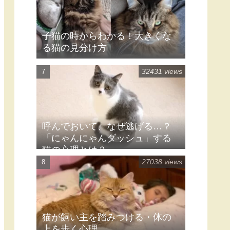
ゥードルがとっても可愛い！
43447 views
猫がぬいぐるみを咥えて運ぶの
はなぜ？５つの心理
41606 views
子猫の時からわかる！大きくな
る猫の見分け方
32431 views