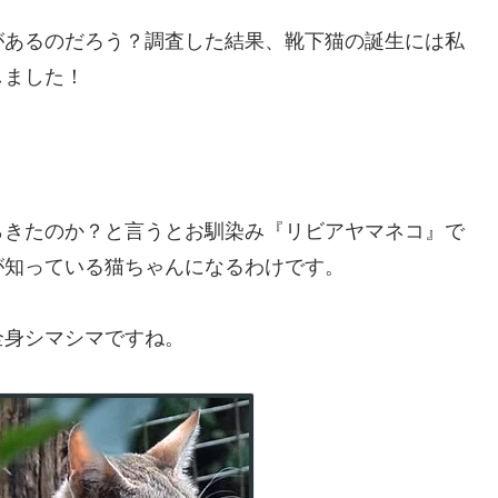
靴下猫と呼ばれます。
ームパンのような丸いおみ足が白ければ、みーんな