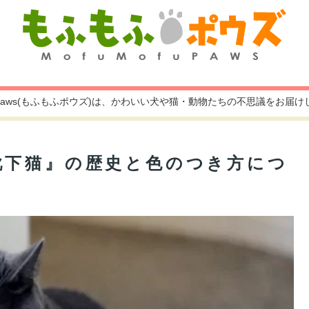
fu paws(もふもふポウズ)は、かわいい犬や猫・動物たちの不思議をお届
靴下猫』の歴史と色のつき方につ