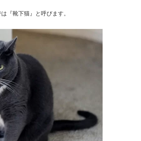
は人間が大きく関わっている
は自然界では生き残れない
た猫の柄に変化が
物は白くなる？
うやって白くなるの？
さは時を超えた
では『靴下猫』と呼びます。