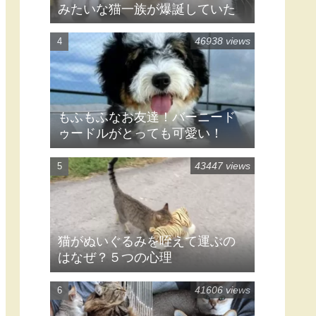
黒猫の毛色が変わるのはなぜ？
赤茶色になる・白くなる理由
48869 views
子猫まで同じ柄！「怪傑ゾロ」
みたいな猫一族が爆誕していた
46938 views
もふもふなお友達！バーニード