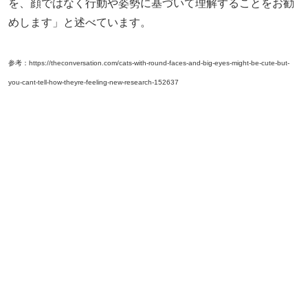
を、顔ではなく行動や姿勢に基づいて理解することをお勧
めします」と述べています。
参考：https://theconversation.com/cats-with-round-faces-and-big-eyes-might-be-cute-but-
you-cant-tell-how-theyre-feeling-new-research-152637