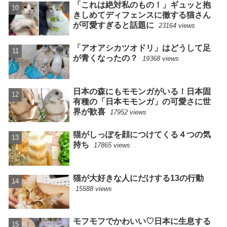
「これは絶対私のもの！」ギュッと抱
きしめてディフェンスに徹する猫さん
が可愛すぎると話題に
23164 views
「アオアシカツオドリ」はどうして足
が青くなったの？
19368 views
日本の森にもモモンガがいる！日本固
有種の「日本モモンガ」の可愛さに世
界が歓喜
17952 views
猫がしっぽを顔につけてくる４つの気
持ち
17865 views
猫が大好きな人にだけする13の行動
15588 views
モフモフでかわいい♡日本に生息する