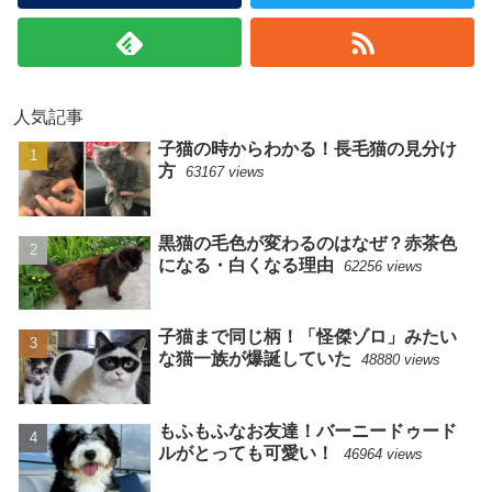
人気記事
子猫の時からわかる！長毛猫の見分け
方
63167 views
黒猫の毛色が変わるのはなぜ？赤茶色
になる・白くなる理由
62256 views
子猫まで同じ柄！「怪傑ゾロ」みたい
な猫一族が爆誕していた
48880 views
もふもふなお友達！バーニードゥード
ルがとっても可愛い！
46964 views