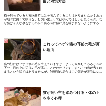
由と対策方法
猫を飼っていると夜眠る時に足を噛んでくることはありませんか？あれ
が地味に痛くて眠れないし飼い主としてはやめてほしいと思うもの。な
ぜ猫はそんな事をするのか？寝る時に猫に足を噛まれないようにするに
はどうすればいいのでしょうか！？ 寝てると猫が...
猫
これってハゲ？猫の耳前の毛が薄
い理由
猫の顔にはフサフサの毛が生えていますが、よ～く観察してみると耳の
下や、目の上の辺りの毛が薄いことがわかります。すべての猫が当ては
まるという訳ではありませんが、雑種猫の場合はこの部分が薄毛になっ
ている事が多いので、病気かしら？と心配になる飼い...
猫
猫が飼い主を踏みつける・体の上
を歩く心理