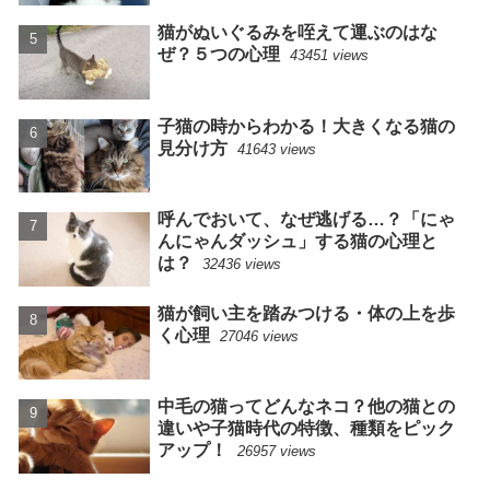
猫がぬいぐるみを咥えて運ぶのはな
ぜ？５つの心理
43451 views
子猫の時からわかる！大きくなる猫の
見分け方
41643 views
呼んでおいて、なぜ逃げる…？「にゃ
んにゃんダッシュ」する猫の心理と
は？
32436 views
猫が飼い主を踏みつける・体の上を歩
く心理
27046 views
中毛の猫ってどんなネコ？他の猫との
違いや子猫時代の特徴、種類をピック
アップ！
26957 views