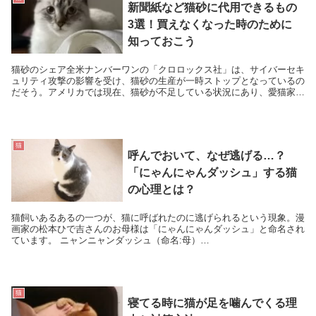
新聞紙など猫砂に代用できるもの
3選！買えなくなった時のために
知っておこう
猫砂のシェア全米ナンバーワンの「クロロックス社」は、サイバーセキ
ュリティ攻撃の影響を受け、猫砂の生産が一時ストップとなっているの
だそう。アメリカでは現在、猫砂が不足している状況にあり、愛猫家を
悩ませる状態となっています。日本でも起こりうるこ...
猫
呼んでおいて、なぜ逃げる…？
「にゃんにゃんダッシュ」する猫
の心理とは？
猫飼いあるあるの一つが、猫に呼ばれたのに逃げられるという現象。漫
画家の松本ひで吉さんのお母様は「にゃんにゃんダッシュ」と命名され
ています。 ニャンニャンダッシュ（命名:母）
pic.twitter.com/8j7qXYDr4d — ...
猫
寝てる時に猫が足を噛んでくる理